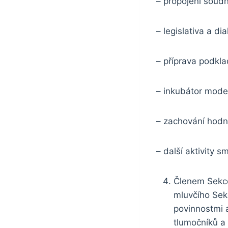
– propojení soudn
– legislativa a di
– příprava podkl
– inkubátor moder
– zachování hodno
– další aktivity s
Členem Sekce
mluvčího Sekc
povinnostmi 
tlumočníků a