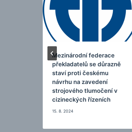
lávání
Mezinárodní federace
překladatelů se důrazně
staví proti českému
návrhu na zavedení
strojového tlumočení v
cizineckých řízeních
15. 8. 2024