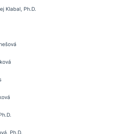
ej Klabal, Ph.D.
unešová
íková
s
čková
Ph.D.
ová, Ph.D.