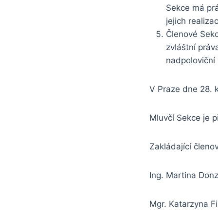
Sekce má práv
jejich realizac
Členové Sekc
zvláštní práv
nadpoloviční
V Praze dne 28. 
Mluvčí Sekce je p
Zakládající členo
Ing. Martina Donz
Mgr. Katarzyna F