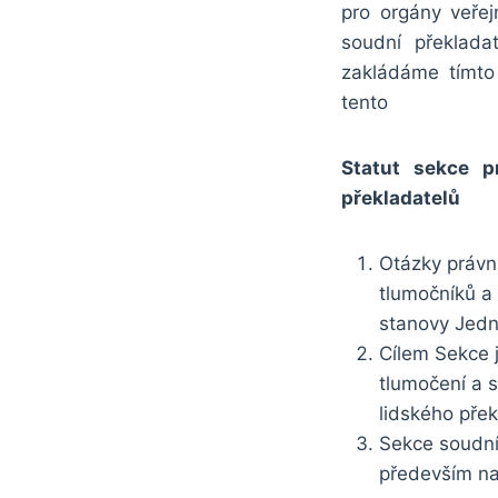
pro orgány veře
soudní překlada
zakládáme tímto 
tento
Statut sekce p
překladatelů
Otázky právn
tlumočníků a 
stanovy Jedn
Cílem Sekce j
tlumočení a s
lidského přek
Sekce soudní
především na 