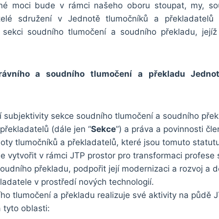
jné moci bude v rámci našeho oboru stoupat, my, sou
telé sdružení v Jednotě tlumočníků a překladatelů (
sekci soudního tlumočení a soudního překladu, jejíž
rávního a soudního tlumočení a překladu Jedno
í subjektivity sekce soudního tlumočení a soudního pře
překladatelů (dále jen “
Sekce
”) a práva a povinnosti čle
oty tlumočníků a překladatelů, které jsou tomuto statut
e vytvořit v rámci JTP prostor pro transformaci profese
oudního překladu, podpořit její modernizaci a rozvoj a de
ladatele v prostředí nových technologií.
ho tlumočení a překladu realizuje své aktivity na půdě 
tyto oblasti: