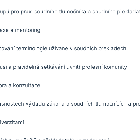
tupů pro praxi soudního tlumočníka a soudního překlada
raxe a mentoring
cování terminologie užívané v soudních překladech
kusi a pravidelná setkávání uvnitř profesní komunity
ra a konzultace
asnostech výkladu zákona o soudních tlumočnících a pře
iverzitami