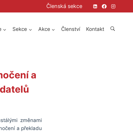
Členská sekce
e
Sekce
Akce
Členství
Kontakt
močení a
datelů
eustálými změnami
močení a překladu