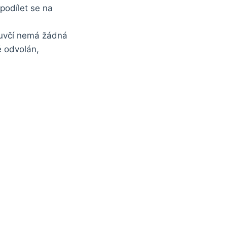
podílet se na
Mluvčí nemá žádná
ě odvolán,