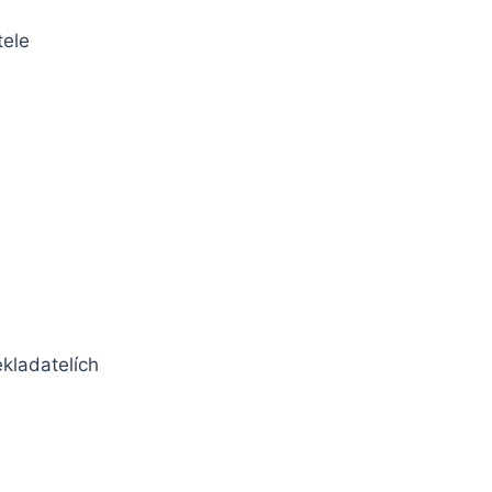
tele
kladatelích