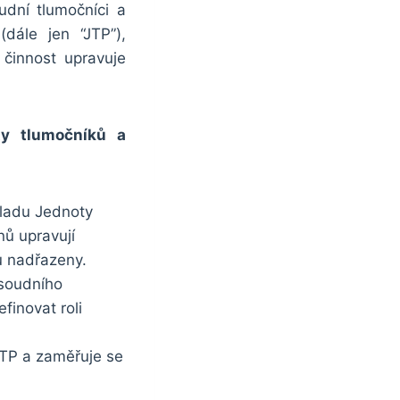
dní tlumočníci a
dále jen “JTP”),
 činnost upravuje
ty tlumočníků a
kladu Jednoty
nů upravují
u nadřazeny.
 soudního
finovat roli
JTP a zaměřuje se