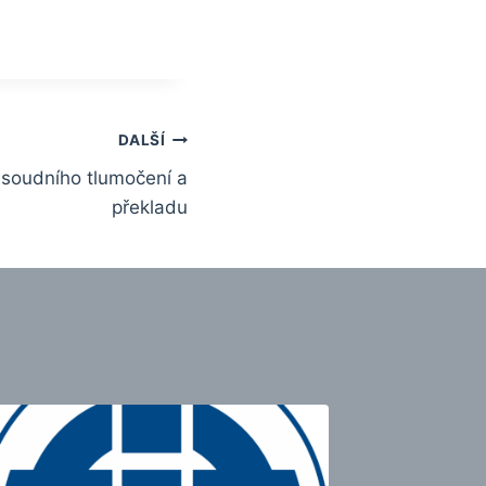
DALŠÍ
a soudního tlumočení a
překladu
Edukati