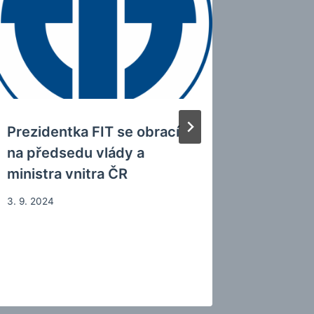
video k
vstupn
tlumočn
(a dalš
25. 3. 202
Prezidentka FIT se obrací
na předsedu vlády a
ministra vnitra ČR
3. 9. 2024