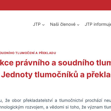
JTP
Naši členové
JTP informuj
SOUDNÍHO TLUMOČENÍ A PŘEKLADU
ekce právního a soudního tlu
 Jednoty tlumočníků a překla
 že obor překladatelství a tlumočnictví prochází n
nologickým rozvojem, a vědomi si toho, že význam tlu