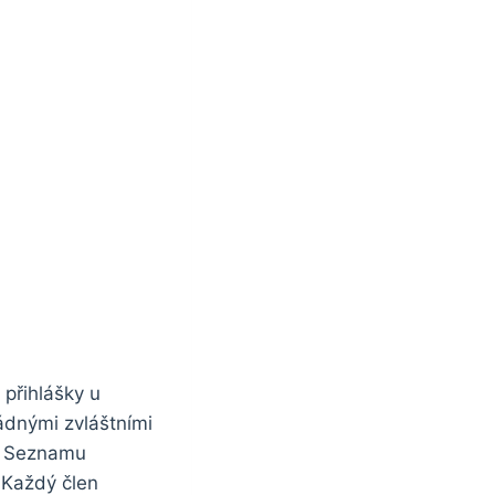
přihlášky u
ádnými zvláštními
v Seznamu
 Každý člen