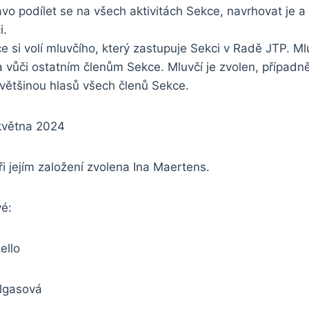
o podílet se na všech aktivitách Sekce, navrhovat je a 
i.
e si volí mluvčího, který zastupuje Sekci v Radě JTP. 
a vůči ostatním členům Sekce. Mluvčí je zvolen, případn
 většinou hlasů všech členů Sekce.
května 2024
ři jejím založení zvolena Ina Maertens.
vé:
ello
ilgasová