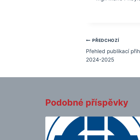
Navigace
PŘEDCHOZÍ
Přehled publikací př
pro
2024-2025
příspěvek
Podobné příspěvky