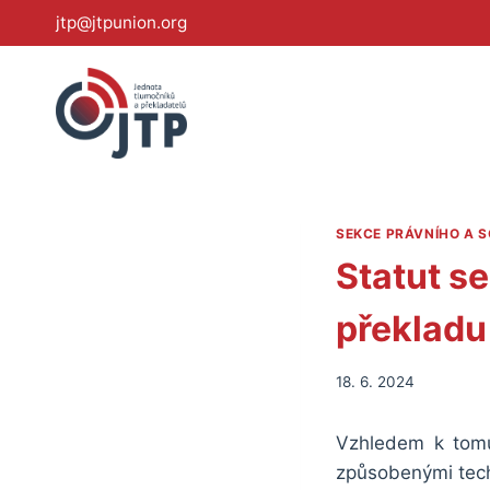
Přeskočit
jtp@jtpunion.org
na
obsah
SEKCE PRÁVNÍHO A 
Statut s
překladu
18. 6. 2024
Vzhledem k tomu,
způsobenými tech