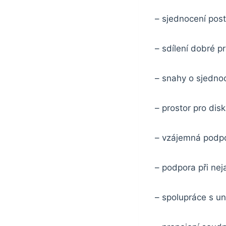
– sjednocení pos
– sdílení dobré p
– snahy o sjedno
– prostor pro dis
– vzájemná podpo
– podpora při nej
– spolupráce s un