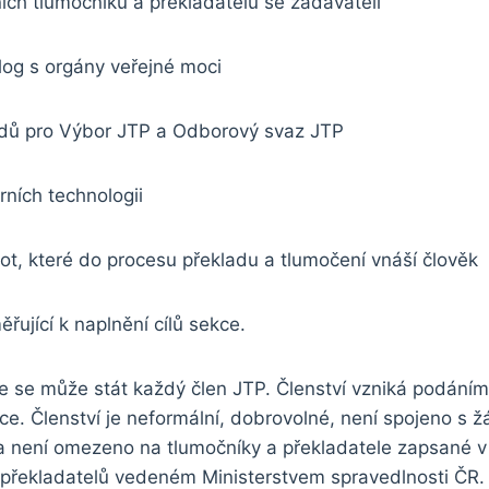
ích tlumočníků a překladatelů se zadavateli
alog s orgány veřejné moci
adů pro Výbor JTP a Odborový svaz JTP
ních technologii
t, které do procesu překladu a tlumočení vnáší člověk
měřující k naplnění cílů sekce.
 se může stát každý člen JTP. Členství vzniká podáním 
e. Členství je neformální, dobrovolné, není spojeno s ž
a není omezeno na tlumočníky a překladatele zapsané 
 překladatelů vedeném Ministerstvem spravedlnosti ČR.