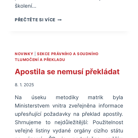
školení…
OHLÉDNUTÍ
PŘEČTĚTE SI VÍCE
ZA
ŠKOLENÍM
O
DIGITALIZACI
ČINNOSTI
NOVINKY
|
SEKCE PRÁVNÍHO A SOUDNÍHO
SOUDNÍHO
TLUMOČENÍ A PŘEKLADU
TLUMOČNÍKA
Apostila se nemusí překládat
A
NOVÁ
ČÍSLA
8. 1. 2025
Na úseku metodiky matrik byla
Ministerstvem vnitra zveřejněna informace
upřesňující požadavky na překlad apostily.
Shrnujeme to nejdůležitější: Použitelnost
veřejné listiny vydané orgány cizího státu