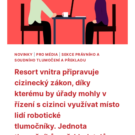
ŘÍZENÍ,
CHYBÍ
NÁSTROJ
I
METODIKA
NOVINKY
|
PRO MÉDIA
|
SEKCE PRÁVNÍHO A
SOUDNÍHO TLUMOČENÍ A PŘEKLADU
Resort vnitra připravuje
cizinecký zákon, díky
kterému by úřady mohly v
řízení s cizinci využívat místo
lidí robotické
tlumočníky. Jednota