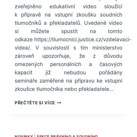
zveřejněno edukativní video sloužící
k přípravě na vstupní zkoušku soudních
tlumočníků a překladatelů. Uvedené video
si můžete spustit na tomto
odkaze https://tlumocnici.justice.cz/vzdelavaci-
videa/. V souvislosti s tím ministerstvo
zároveň upozorňuje, že z důvodu
omezených personálních a časových
kapacit již nebudou pořádány
semináře zaměřené na přípravu ke vstupní
zkoušce tlumočníka nebo překladatele…
EDUKATIVNÍ
PŘEČTĚTE SI VÍCE
VIDEO K PŘÍPRAVĚ
NA
VSTUPNÍ
ZKOUŠKU
SOUDNÍCH
NOVINKY
|
SEKCE PRÁVNÍHO A SOUDNÍHO