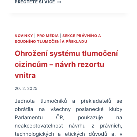
INFORMAČNÍ
PŘEČTĚTE SI VÍCE
TOKY
V
MENŠINÁCH
NOVINKY
|
PRO MÉDIA
|
SEKCE PRÁVNÍHO A
SOUDNÍHO TLUMOČENÍ A PŘEKLADU
Ohrožení systému tlumočení
cizincům – návrh rezortu
vnitra
20. 2. 2025
Jednota tlumočníků a překladatelů se
obrátila na všechny poslanecké kluby
Parlamentu ČR, poukazuje na
neakceptovatelnost návrhu z právních,
technologických a etických důvodů a, v