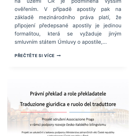
na území ČR je podmíněna vyšším
ověřením. V případě apostily pak na
základě mezinárodního práva platí, že
připojení předepsané apostily je jedinou
formalitou, která se vyžaduje jiným
smluvním státem Úmluvy o apostile,…
APOSTILA
PŘEČTĚTE SI VÍCE
SE
NEMUSÍ
PŘEKLÁDAT