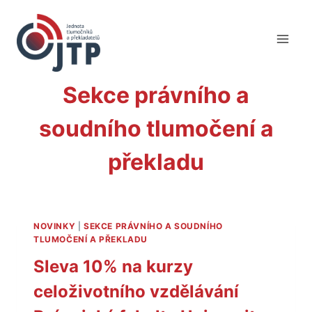
Přeskočit
na
obsah
Sekce právního a
soudního tlumočení a
překladu
NOVINKY
|
SEKCE PRÁVNÍHO A SOUDNÍHO
TLUMOČENÍ A PŘEKLADU
Sleva 10% na kurzy
celoživotního vzdělávání