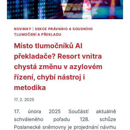
NOVINKY
|
SEKCE PRÁVNÍHO A SOUDNÍHO
TLUMOČENÍ A PŘEKLADU
Místo tlumočníků AI
překladače? Resort vnitra
chystá změnu v azylovém
řízení, chybí nástroj i
metodika
17. 2. 2025
17. února 2025 Součástí aktuálně
schváleného pořadu 128. schůze
Poslanecké sněmovny je projednání návrhu