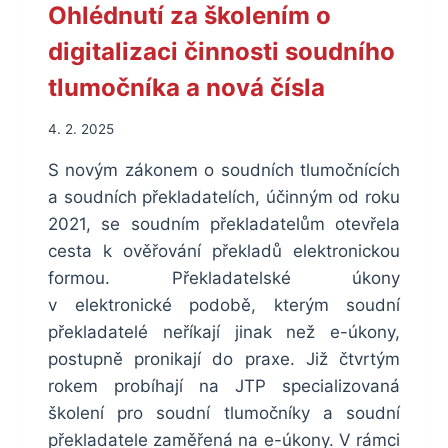
Ohlédnutí za školením o
PŘED
TAKOVÝM
digitalizaci činnosti soudního
NÁVRHEM
OPAKOVANĚ
tlumočníka a nová čísla
VARUJE.
4. 2. 2025
S novým zákonem o soudních tlumočnících
a soudních překladatelích, účinným od roku
2021, se soudním překladatelům otevřela
cesta k ověřování překladů elektronickou
formou. Překladatelské úkony
v elektronické podobě, kterým soudní
překladatelé neříkají jinak než e-úkony,
postupně pronikají do praxe. Již čtvrtým
rokem probíhají na JTP specializovaná
školení pro soudní tlumočníky a soudní
překladatele zaměřená na e-úkony. V rámci