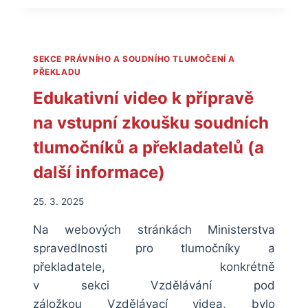
ČEKAJÍ
SOUDNÍ
TLUMOČNÍKY
A
SEKCE PRÁVNÍHO A SOUDNÍHO TLUMOČENÍ A
PŘEKLADATELE
PŘEKLADU
OD
Edukativní video k přípravě
1.
LEDNA
na vstupní zkoušku soudních
2026
tlumočníků a překladatelů (a
další informace)
25. 3. 2025
Na webových stránkách Ministerstva
spravedlnosti pro tlumočníky a
překladatele, konkrétně
v sekci Vzdělávání pod
záložkou Vzdělávací videa, bylo