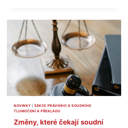
10%
NA
KURZY
CELOŽIVOTNÍHO
VZDĚLÁVÁNÍ
PRÁVNICKÉ
FAKULTY
UNIVERZITY
KARLOVY
NOVINKY
|
SEKCE PRÁVNÍHO A SOUDNÍHO
TLUMOČENÍ A PŘEKLADU
Změny, které čekají soudní