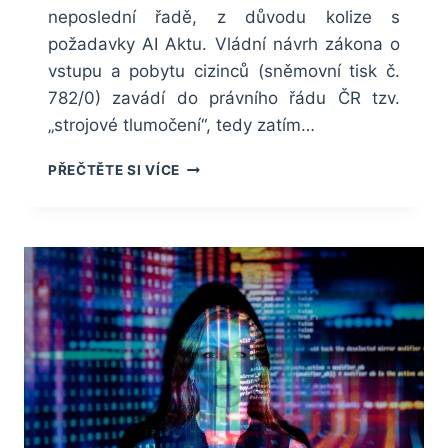
neposlední řadě, z důvodu kolize s
požadavky AI Aktu. Vládní návrh zákona o
vstupu a pobytu cizinců (sněmovní tisk č.
782/0) zavádí do právního řádu ČR tzv.
„strojové tlumočení“, tedy zatím…
OHROŽENÍ
PŘEČTĚTE SI VÍCE
SYSTÉMU
TLUMOČENÍ
CIZINCŮM
–
NÁVRH
REZORTU
VNITRA