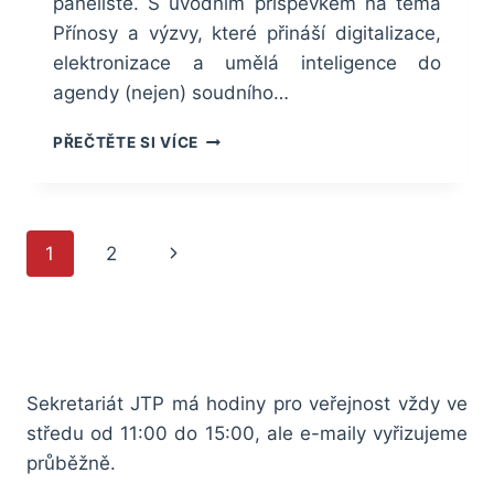
panelisté. S úvodním příspěvkem na téma
Přínosy a výzvy, které přináší digitalizace,
elektronizace a umělá inteligence do
agendy (nejen) soudního…
SEMINÁŘ
PŘEČTĚTE SI VÍCE
„PRÁVNÍ
PŘEKLAD
A
ROLE
Navigace
Další
1
2
PŘEKLADATELE“
na
strana
stránce
Sekretariát JTP má hodiny pro veřejnost vždy ve
středu od 11:00 do 15:00, ale e-maily vyřizujeme
průběžně.