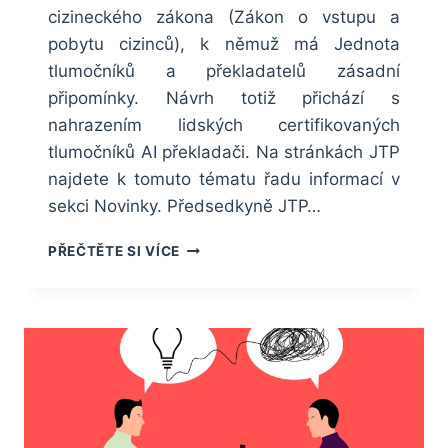
cizineckého zákona (Zákon o vstupu a
pobytu cizinců), k němuž má Jednota
tlumočníků a překladatelů zásadní
připomínky. Návrh totiž přichází s
nahrazením lidských certifikovaných
tlumočníků AI překladači. Na stránkách JTP
najdete k tomuto tématu řadu informací v
sekci Novinky. Předsedkyně JTP…
MÍSTO
PŘEČTĚTE SI VÍCE
TLUMOČNÍKŮ
AI
PŘEKLADAČE?
RESORT
VNITRA
CHYSTÁ
ZMĚNU
V
AZYLOVÉM