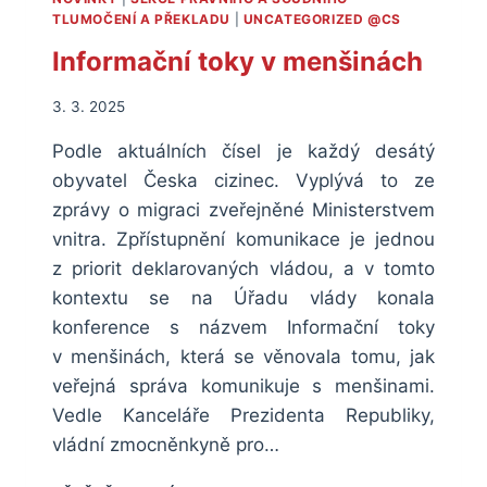
TLUMOČNÍKŮ
TLUMOČENÍ A PŘEKLADU
|
UNCATEGORIZED @CS
A
Informační toky v menšinách
PŘEKLADATELŮ
(A
DALŠÍ
3. 3. 2025
INFORMACE)
Podle aktuálních čísel je každý desátý
obyvatel Česka cizinec. Vyplývá to ze
zprávy o migraci zveřejněné Ministerstvem
vnitra. Zpřístupnění komunikace je jednou
z priorit deklarovaných vládou, a v tomto
kontextu se na Úřadu vlády konala
konference s názvem Informační toky
v menšinách, která se věnovala tomu, jak
veřejná správa komunikuje s menšinami.
Vedle Kanceláře Prezidenta Republiky,
vládní zmocněnkyně pro…