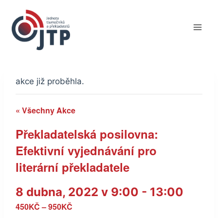
Přeskočit
na
obsah
akce již proběhla.
« Všechny Akce
Překladatelská posilovna:
Efektivní vyjednávání pro
literární překladatele
8 dubna, 2022 v 9:00
-
13:00
450KČ – 950KČ