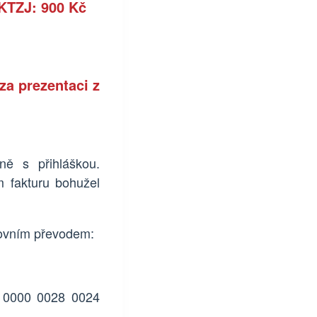
KTZJ:
9
00
Kč
 za prezentaci z
ně s přihláškou.
 fakturu bohužel
ovním převodem
:
 0000 0028 0024