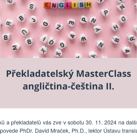
ků a překladatelů vás zve v sobotu
30
.
11
.
202
4
na dalš
povede PhDr. David Mraček, Ph.D., lektor Ústavu transl