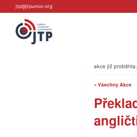
Přeskočit
jtp@jtpunion.org
na
obsah
akce již proběhla.
« Všechny Akce
Překla
angličt