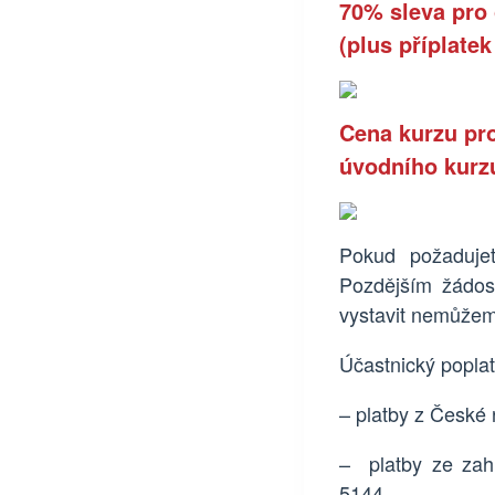
70% sleva pro 
(plus příplate
Cena kurzu
pr
úvodního kurz
Pokud požadujet
Pozdějším žádo
vystavit
nemůže
Účastnický poplat
– platby z České
– platby ze za
5144
.