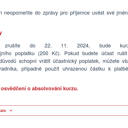
h neopomeňte do zprávy pro příjemce uvést své jmén
y
t zrušíte do
22
.
11
. 202
4
,
bude
ku
jní
ho
poplatk
u
(200 Kč). Pokud
budete
účast ruši
důvodů schopni vrátit účastnický poplatek, můžete v
radníka
, případně použít uhrazenou částku k platbě
í osvědčení o absolvování kurzu.
dáře