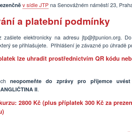
v sídle JTP
na Senovážném náměstí 23, Praha
rezenčně
vání a platební podmínky
z zašlete elektronicky na adresu jtp@jtpunion.org. Do
který se přihlašujete.
Přihlášení je závazné po úhradě p
latek lze uhradit prostřednictvím
QR kódu neb
dech
neopomeňte do zprávy pro příjemce uvés
.
NGLIČTINA II
kurzu
: 28
00 Kč
(plus příplatek 300 Kč za prezen
u)