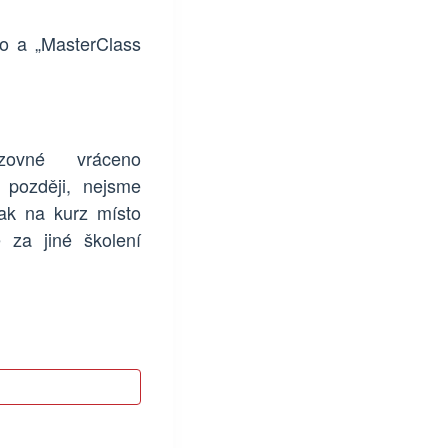
o a „MasterClass
rzovné vráceno
t později, nejsme
šak na kurz místo
 za jiné školení