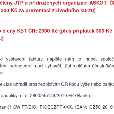
členy JTP a přidružených organizací
ASKOT, Č
k 300 Kč za prezentaci z úvodního kurzu)
o členy KST ČR
:
2
0
00 Kč
(plus příplatek 300 Kč
u)
e vystavení faktury, napište nám to ihned, společ
stem nebudeme moci vyhovět.
Zahraničním účastníkům
me
.
ek lze uhradit prostřednictvím
QR kódu
výše nebo bank
 republiky: č. ú. 2800245144/2010 FIO Banka,
hraničí SWIFT/BIC: FIOBCZPPXXX, IBAN: CZ50 2010