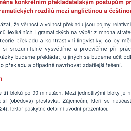
jména konkrétním překladatelským postupům pr
gramatických rozdílů mezi angličtinou a češtino
ázat, že věrnost a volnost překladu jsou pojmy relativn
émů lexikálních i gramatických na výběr z mnoha strat
 teorie překladu a kontrastivní lingvistiky, co by m
t, si srozumitelně vysvětlíme a procvičíme při prác
ukázky budeme překládat, u jiných se budeme učit o
ího překladu a případně navrhovat zdařilejší řešení.
m
e tří bloků po 90 minutách. Mezi jednotlivými bloky je 
elší (obědová) přestávka. Zájemcům, kteří se neúčast
24), lektor poskytne detailní úvodní prezentaci.