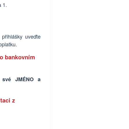
 1.
 přihlášky uveďte
oplatku.
o bankovním
t své JMÉNO a
taci z