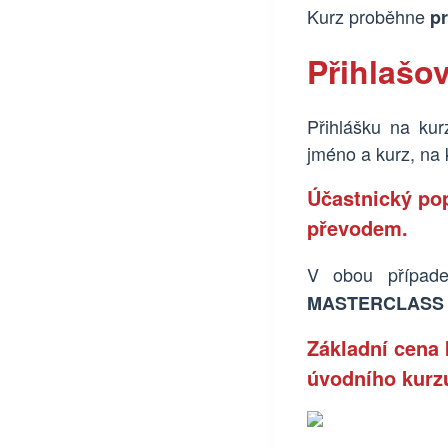
Kurz proběhne
p
Přihlašo
Přihlášku na kur
jméno a kurz, na 
Účastnický pop
převodem.
V obou přípa
MASTERCLASS A
Základní cena 
úvodního kurz