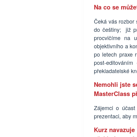
Na co se můžet
Čeká vás rozbor s
do češtiny; již 
procvičíme na u
objektivního a ko
po letech praxe 
post-editováním 
překladatelské k
Nemohli jste s
MasterClass př
Zájemci o účast 
prezentaci, aby m
Kurz navazuje 