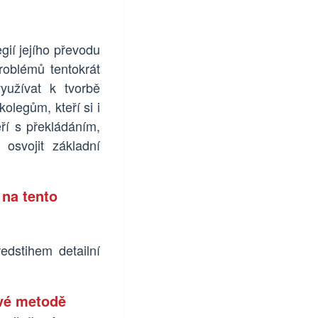
gií jejího převodu
roblémů tentokrát
yužívat k tvorbě
olegům, kteří si i
ří s překládáním,
 osvojit základní
 na tento
edstihem detailní
ové metodě