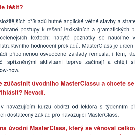
e těšit?
ložitějších příkladů hutné anglické větné stavby a strate
probrané postupy k řešení lexikálních a gramatických p
celenějších textech; nabyté poznatky se naučíme v
nstruktivního hodnocení překladů. MasterClass je určen k
rádi připomenou osvědčené základy řemesla, i těm, kte
či spřízněnými aktivitami teprve začínají a chtějí si
now-how.
e zúčastnit úvodního MasterClassu a chcete se
ihlásit? Nevadí.
v navazujícím kurzu obdrží od lektora s týdenním př
ěli dostatečný základ pro navazující MasterClass.
na úvodní MasterClass, který se věnoval celk