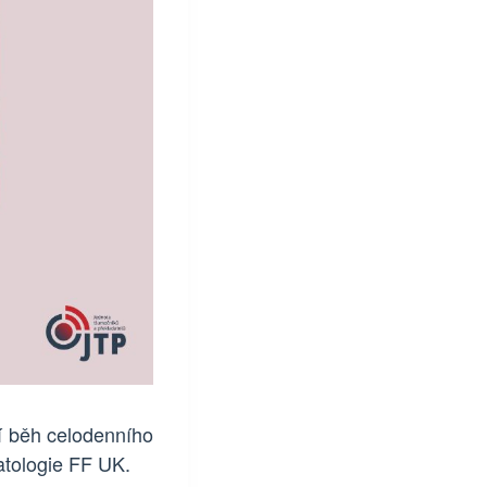
í běh celodenního
atologie FF UK.