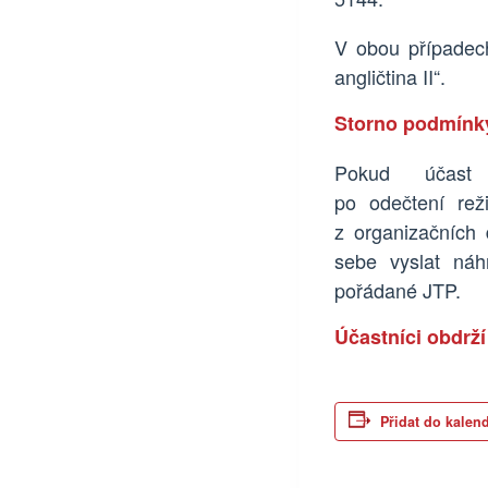
V obou případec
angličtina II“.
Storno podmínk
Pokud účas
po
odečtení
reži
z organizačních 
sebe vyslat náh
pořádané JTP
.
Účastníci obdrž
Přidat do kalen