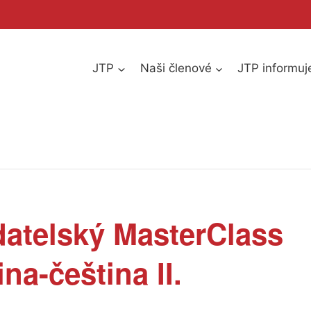
JTP
Naši členové
JTP informuj
datelský MasterClass
ina-čeština II.