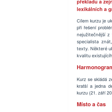
překladu a ze
lexikálních a 
Cílem kurzu je uk
při řešení probl
nejužitečnější z
specialista zná
texty. Některé 
kvalitu existujíc
Harmonogra
Kurz se skládá z
kratší a jedna d
kurzu (21. září 20
Místo a čas