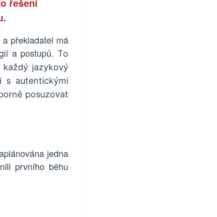
o řešení
u.
í a překladatel má
egií a postupů.
To
ěl každý jazykový
i s autentickými
dborně posuzovat
naplánována jedna
nili prvního běhu