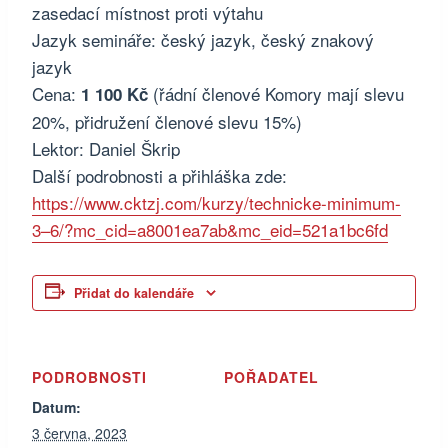
zasedací místnost proti výtahu
Jazyk semináře: český jazyk, český znakový
jazyk
Cena:
(řádní členové Komory mají slevu
1 100 Kč
20%, přidružení členové slevu 15%)
Lektor: Daniel Škrip
Další podrobnosti a přihláška zde:
https://www.cktzj.com/kurzy/technicke-minimum-
3–6/?mc_cid=a8001ea7ab&mc_eid=521a1bc6fd
Přidat do kalendáře
PODROBNOSTI
POŘADATEL
Datum:
3 června, 2023