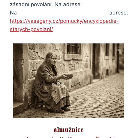
zásadní povolání. Na adrese:
Na adrese:
https://vasegeny.cz/pomucky/encyklopedie-
starych-povolani/