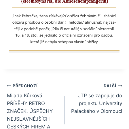
Navigace
PŘEDCHOZÍ
DALŠÍ
pro
Milada Kůrková:
JTP se zapojuje do
PŘÍBĚHY RETRO
projektu Univerzity
příspěvek
ZNAČEK. ÚSPĚCHY
Palackého v Olomouci
NEJSLAVNĚJŠÍCH
ČESKÝCH FIREM A