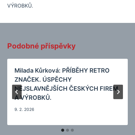
VÝROBKŮ.
Podobné příspěvky
Milada Kůrková: PŘÍBĚHY RETRO
ZNAČEK. ÚSPĚCHY
NEJSLAVNĚJŠÍCH ČESKÝCH FIREM
A VÝROBKŮ.
9. 2. 2026