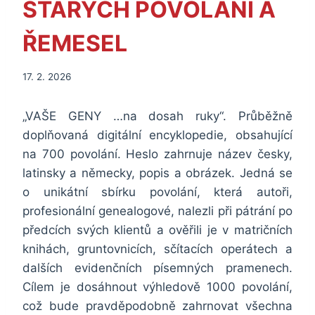
STARÝCH POVOLÁNÍ A
ŘEMESEL
17. 2. 2026
„VAŠE GENY …na dosah ruky“. Průběžně
doplňovaná digitální encyklopedie, obsahující
na 700 povolání. Heslo zahrnuje název česky,
latinsky a německy, popis a obrázek. Jedná se
o unikátní sbírku povolání, která autoři,
profesionální genealogové, nalezli při pátrání po
předcích svých klientů a ověřili je v matričních
knihách, gruntovnicích, sčítacích operátech a
dalších evidenčních písemných pramenech.
Cílem je dosáhnout výhledově 1000 povolání,
což bude pravděpodobně zahrnovat všechna