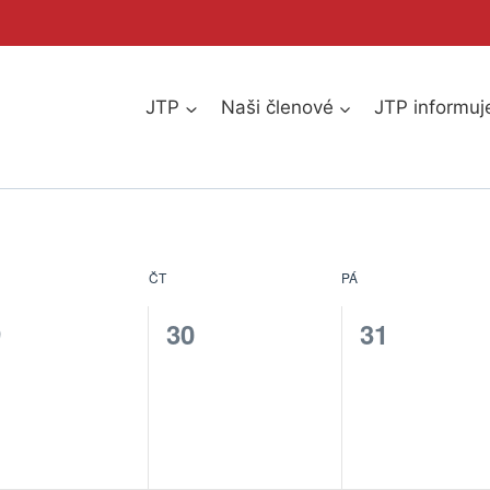
JTP
Naši členové
JTP informuj
EDA
ČT
ČTVRTEK
PÁ
PÁTEK
kce
akce
akce
9
30
31
),
(0),
(0),