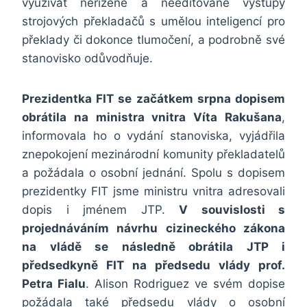
využívat neřízené a needitované výstupy
strojových překladačů s umělou inteligencí pro
překlady či dokonce tlumočení, a podrobně své
stanovisko odůvodňuje.
Prezidentka FIT se začátkem srpna dopisem
obrátila na ministra vnitra Víta Rakušana
,
informovala ho o vydání stanoviska, vyjádřila
znepokojení mezinárodní komunity překladatelů
a požádala o osobní jednání. Spolu s dopisem
prezidentky FIT jsme ministru vnitra adresovali
dopis i jménem JTP.
V souvislosti s
projednáváním návrhu cizineckého zákona
na vládě se následně obrátila JTP i
předsedkyně FIT na předsedu vlády prof.
Petra Fialu
. Alison Rodriguez ve svém dopise
požádala také předsedu vlády o osobní