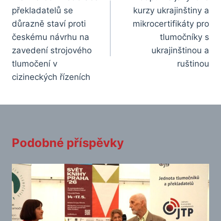
překladatelů se
kurzy ukrajinštiny a
příspěvek
důrazně staví proti
mikrocertifikáty pro
českému návrhu na
tlumočníky s
zavedení strojového
ukrajinštinou a
tlumočení v
ruštinou
cizineckých řízeních
Podobné příspěvky