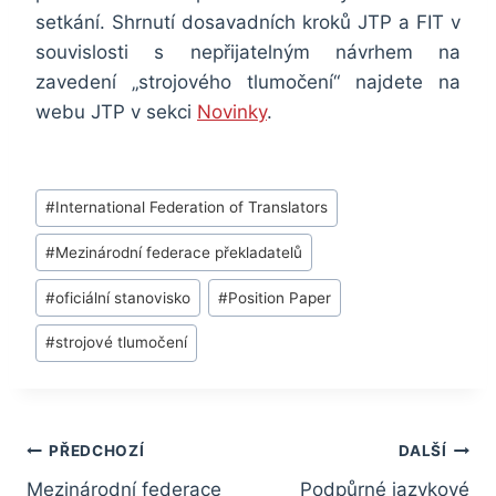
setkání. Shrnutí dosavadních kroků JTP a FIT v
souvislosti s nepřijatelným návrhem na
zavedení „strojového tlumočení“ najdete na
webu JTP v sekci
Novinky
.
Štítky
#
International Federation of Translators
příspěvků:
#
Mezinárodní federace překladatelů
#
oficiální stanovisko
#
Position Paper
#
strojové tlumočení
Navigace
PŘEDCHOZÍ
DALŠÍ
pro
Mezinárodní federace
Podpůrné jazykové